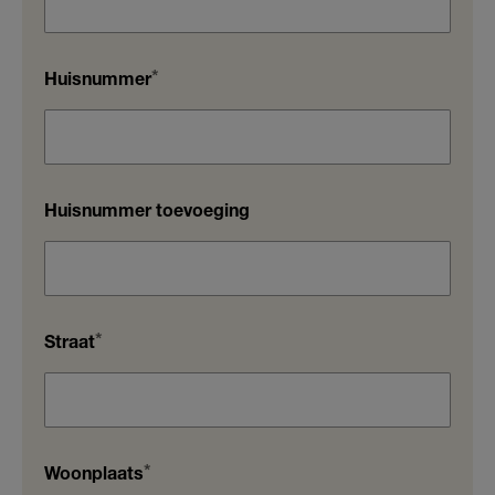
Lezen
Schrijven
Huisnummer
Rekenen
Gesprekken
Huisnummer toevoeging
Straat
Woonplaats