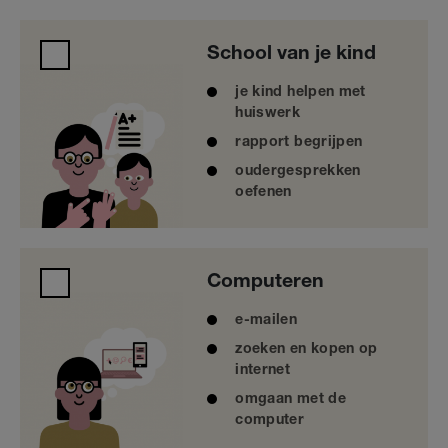
School van je kind
School van je kind
je kind helpen met
huiswerk
rapport begrijpen
oudergesprekken
oefenen
Computeren
Computeren
e-mailen
zoeken en kopen op
internet
omgaan met de
computer