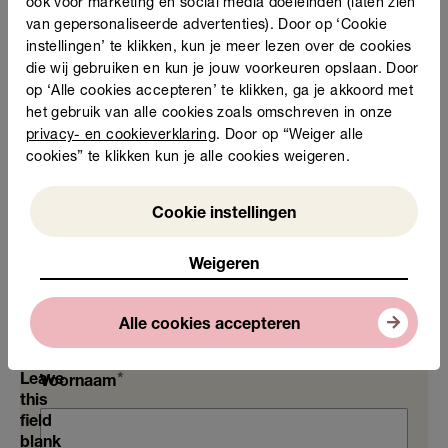
ook voor marketing en social media doeleinden (laten zien
een gesprek bij de
van gepersonaliseerde advertenties). Door op ‘Cookie
dokter voeren
instellingen’ te klikken, kun je meer lezen over de cookies
een telefoongesprek
die wij gebruiken en kun je jouw voorkeuren opslaan. Door
voeren
op ‘Alle cookies accepteren’ te klikken, ga je akkoord met
een praatje maken
het gebruik van alle cookies zoals omschreven in onze
privacy- en cookieverklaring
. Door op “Weiger alle
cookies” te klikken kun je alle cookies weigeren.
Weigeren
Cookie instellingen
Meld je aan.
Vul alles in. Dan word je gebeld.
Weigeren
Leren kan vaak gratis, bij jou in de
buurt.
Alle cookies accepteren
Gemeente
Leave
Voornaam
Vaardigheden
this
field
blank