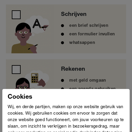
Schrijven
Schrijven
een brief schrijven
een formulier invullen
whatsappen
Rekenen
Rekenen
met geld omgaan
een agenda gebruiken
Cookies
meten bij het klussen
Wij, en derde partijen, maken op onze website gebruik van
cookies. Wij gebruiken cookies om ervoor te zorgen dat
Gesprekken
onze website goed functioneert, om jouw voorkeuren op te
Gesprekken
slaan, om inzicht te verkrijgen in bezoekersgedrag, maar