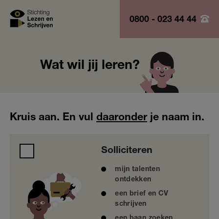
Skip
to
0800 - 023 44 44
Stichting Lezen 
main
content
Wat wil jij leren?
Kruis aan. En vul
daaronder
je naam in.
Solliciteren
Solliciteren
mijn talenten
ontdekken
een brief en CV
schrijven
een baan zoeken